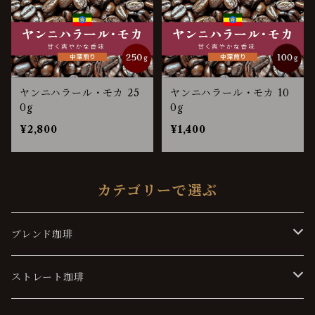
ヤンニハラール・モカ 25
ヤンニハラール・モカ 10
0g
0g
¥2,800
¥1,400
カテゴリーで選ぶ
ブレンド珈琲
ソフト
ストレート珈琲