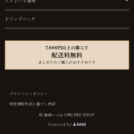
ソフト
ストレート珈琲
マイルド
ソフト
ドリップバッグ
ハード
マイルド
7,000円以上の購入で
配送料無料
ハード
まとめてのご購入がおすすめです
プライバシーポリシー
特定商取引法に基づく表記
© 珈琲いづみ ONLINE SHOP
Powered by