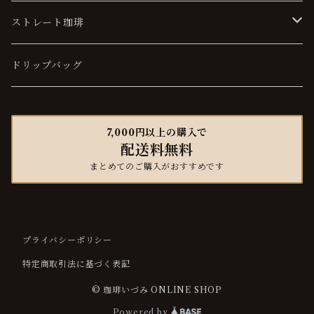
ソフト
ストレート珈琲
マイルド
ソフト
ドリップバッグ
ハード
マイルド
7,000円以上の購入で
配送料無料
ハード
まとめてのご購入がおすすめです
プライバシーポリシー
特定商取引法に基づく表記
© 珈琲いづみ ONLINE SHOP
Powered by